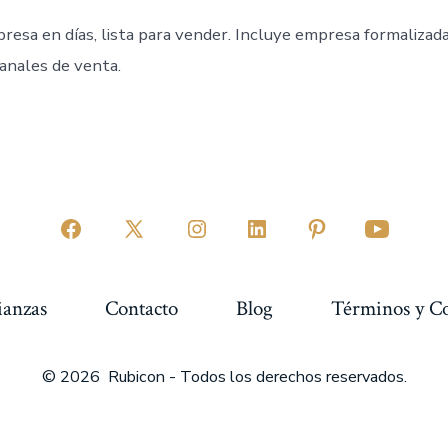
resa en días, lista para vender. Incluye empresa formalizad
anales de venta.
Abrir
Abrir
Abrir
Abrir
Abrir
Abrir
Facebook
X
Instagram
LinkedIn
Pinterest
YouTube
en
en
en
en
en
en
ianzas
Contacto
Blog
Términos y C
una
una
una
una
una
una
nueva
nueva
nueva
nueva
nueva
nueva
© 2026
Rubicon - Todos los derechos reservados.
pestaña
pestaña
pestaña
pestaña
pestaña
pestaña