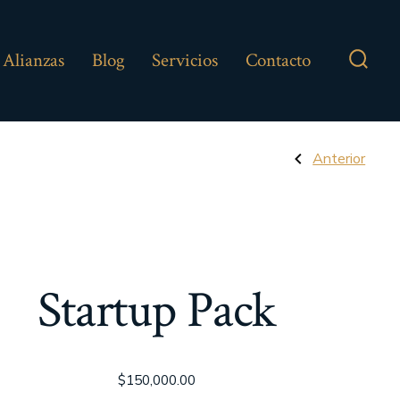
Alianzas
Blog
Servicios
Contacto
Alter
la
búsq
Naveg
Entrada
Anterior
anterior:
Asesoría
Financiera
de
entra
Startup Pack
$
150,000.00